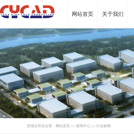
网站首页
关于我们
您现在所在位置：
网站首页
>>
新闻中心
>>
行业新闻