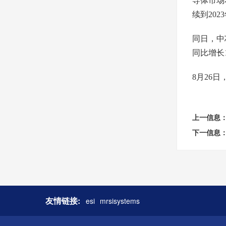
导体市场
续到20
同日，中芯
同比增长1
8月26日
上一信息
下一信息
友情链接:
esi
mrsisystems