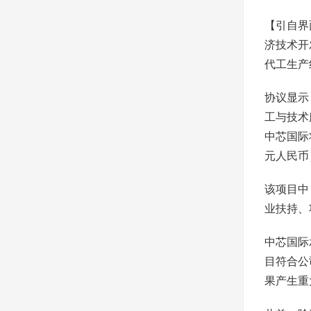
【引自界
济技术开
代工生产
协议显示
工与技术
中芯国际
元人民币
该项目中
业扶持、
中芯国际
目符合公
果产生重